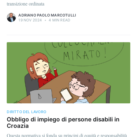
transizione ordinata
ADRIANO PAOLO MARCOTULLI
19 NOV 2024
•
4 MIN READ
DIRITTO DEL LAVORO
Obbligo di impiego di persone disabili in
Croazia
Questa normativa si fonda su principi di equità e responsabilità