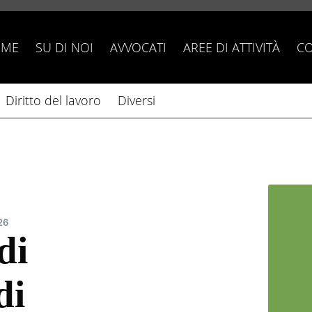
OME
SU DI NOI
AVVOCATI
AREE DI ATTIVITÀ
CO
Diritto del lavoro
Diversi
26
di
di