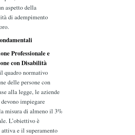
n aspetto della
lità di adempimento
voro.
Fondamentali
ione Professionale e
one con Disabilità
il quadro normativo
one delle persone con
ase alla legge, le aziende
 devono impiegare
lla misura di almeno il 3%
ale. L’obiettivo è
attiva e il superamento